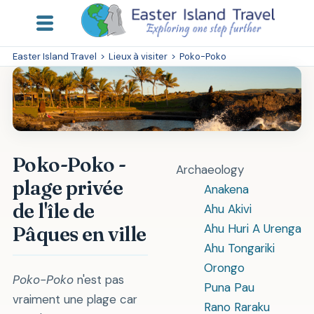
Easter Island Travel
>
Lieux à visiter
>
Poko-Poko
Poko-Poko -
Archaeology
plage privée
Anakena
de l'île de
Ahu Akivi
Ahu Huri A Urenga
Pâques en ville
Ahu Tongariki
Orongo
Poko-Poko
n'est pas
Puna Pau
vraiment une plage car
Rano Raraku