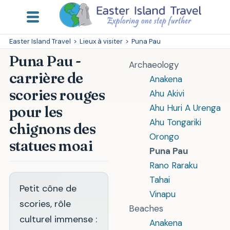
Easter Island Travel
>
Lieux à visiter
>
Puna Pau
Puna Pau -
Archaeology
carrière de
Anakena
scories rouges
Ahu Akivi
Ahu Huri A Urenga
pour les
Ahu Tongariki
chignons des
Orongo
statues moai
Puna Pau
Rano Raraku
Tahai
Petit cône de
Vinapu
scories, rôle
Beaches
culturel immense :
Anakena