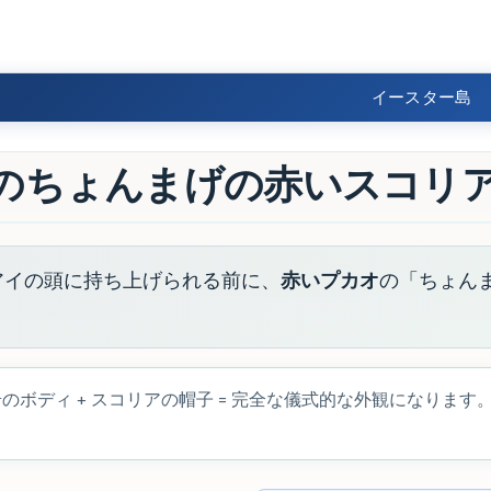
イースター島
像のちょんまげの赤いスコリ
アイの頭に持ち上げられる前に、
赤いプカオ
の「ちょん
ボディ + スコリアの帽子 = 完全な儀式的な外観になります