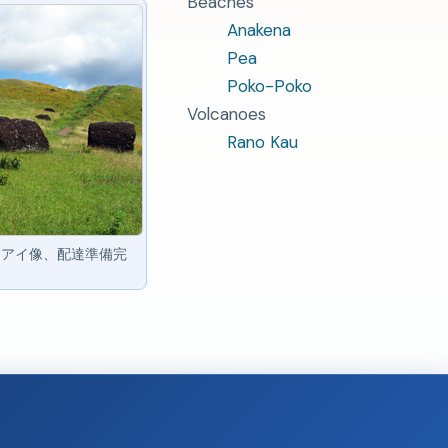
Beaches
Anakena
Pea
Poko-Poko
Volcanoes
Rano Kau
モアイ像、配達準備完