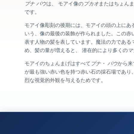
プナ パウ
は、 モアイ像の
プカオ
またはちょん
です。
モアイ像彫刻の後期には、モアイの頭の上にあ
いう、像の最後の装飾が作られました。この赤
表す人物の髪を表しています。魔法の力である
め、髪の量が増えると、 潜在的により多くの
マ
モアイのちょんまげはすべて
プナ・ パウ
から来
が最も強い赤い色を持つ赤い石の採石場であり
烈な視覚的外観を与えるためです。