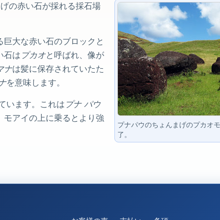
まげの赤い石が採れる採石場
る巨大な赤い石のブロックと
い石は
プカオ
と呼ばれ、像が
マナ
は髪に保存されていたた
ナ
を意味します。
ています。これは
プナ パウ
、モアイの上に乗るとより強
プナパウのちょんまげのプカオ
了。