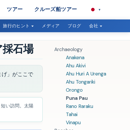
ツアー
クルーズ船ツアー
▾
旅行のヒント
メディア
ブログ
会社
ア採石場
Archaeology
Anakena
Ahu Akivi
Ahu Huri A Urenga
まげ」がここで
Ahu Tongariki
Orongo
Puna Pau
。短い訪問。太陽
Rano Raraku
Tahai
Vinapu