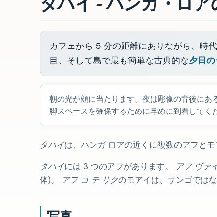
タハイ - ハンガ・ロ
カフェから 5 分の距離にありながら、時
目、そして島で最も簡単な古典的な
夕日の
朝の光が顔に当たります。夜は彫像の背後にあ
脚スペースを確保するために早めに到着してく
タハイ
は、ハンガ ロアの近くに複数のアフと
タハイ
には 3 つのアフがあります。
アフ ヴァイ
体)。
アフ コ テ リク
のモアイは、サンゴではな
写真