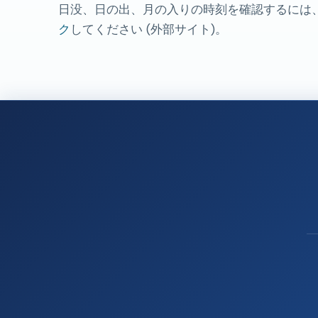
日没、日の出、月の入りの時刻を確認するには
ク
してください (外部サイト)。