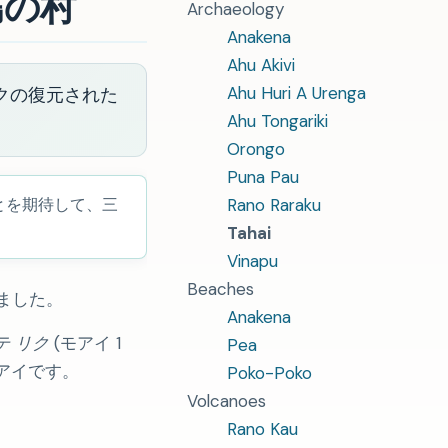
島の村
Archaeology
Anakena
Ahu Akivi
Ahu Huri A Urenga
リクの復元された
Ahu Tongariki
Orongo
Puna Pau
とを期待して、三
Rano Raraku
Tahai
Vinapu
Beaches
ました。
Anakena
テ リク
(モアイ 1
Pea
アイです。
Poko-Poko
Volcanoes
Rano Kau