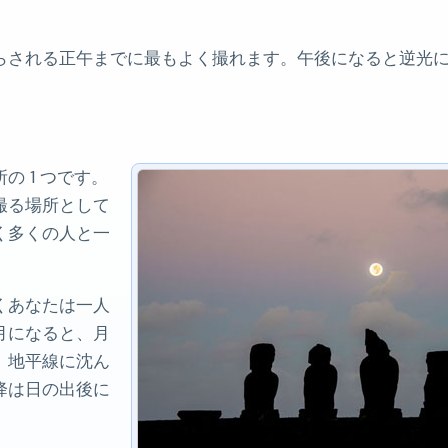
らされる正午までに最もよく撮れます。午後になると逆光
 1 つです。
撮る場所として
く多くの人と一
くあなたは一人
月になると、月
、地平線に沈ん
降は日の出後に