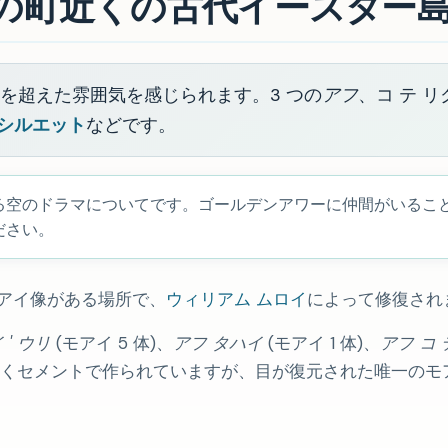
アの町近くの古代イースター
代を超えた雰囲気を感じられます。3 つの
アフ
、コ テ 
シルエット
などです。
る空のドラマについてです。ゴールデンアワーに仲間がいるこ
ださい。
モアイ像がある場所で、
ウィリアム ムロイ
によって修復され
 ' ウリ
(モアイ 5 体)、
アフ タハイ
(モアイ 1 体)、
アフ コ 
くセメントで作られていますが、目が復元された唯一のモ