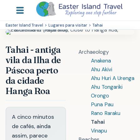
Easter Island Travel
>
Lugares para visitar
>
Tahai
Tahai - antiga
Archaeology
vila da Ilha de
Anakena
Páscoa perto
Ahu Akivi
Ahu Huri A Urenga
da cidade
Ahu Tongariki
Hanga Roa
Orongo
Puna Pau
Rano Raraku
A cinco minutos
Tahai
de cafés, ainda
Vinapu
assim, parece
Beaches