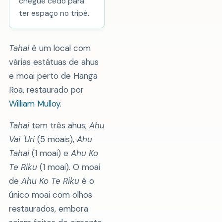
chegue cedo para
ter espaço no tripé.
Tahai
é um local com
várias estátuas de ahus
e moai perto de Hanga
Roa, restaurado por
William Mulloy
.
Tahai
tem três ahus;
Ahu
Vai 'Uri
(5 moais),
Ahu
Tahai
(1 moai) e
Ahu Ko
Te Riku
(1 moai). O moai
de
Ahu Ko Te Riku
é o
único moai com olhos
restaurados, embora