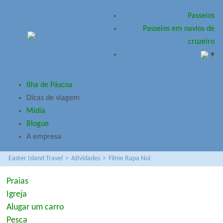
Passeios
Passeios em navios de
cruzeiro
▾
Ilha de Páscoa
Dicas de viagem
Mídia
Blogue
A empresa
Easter Island Travel
>
Atividades
>
Filme Rapa Nui
Praias
Igreja
Alugar um carro
Pesca