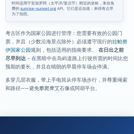
时间适用于安加罗阿（太平洋/复活节）附近的坐标，来自免
费的
sunrise-sunset.org
API。它们是近似值；来得有点早
为了拍照。
考古区作为国家公园进行管理：您需要有效的公园门
票，并且（少数沿海景点除外）必须遵守现行的
拉帕努
伊国家公园
规则，包括适用的指南要求。
在日出之前
尽早到达
- 在黑暗中在岛屿道路上行驶所需的时间比您
预期的要长，并且在晴朗的早晨停车场会停满。
多穿几层衣服，带上手电筒从停车场步行，并尊重绳索
和路径——避免攀爬摩艾石像或阿胡平台。