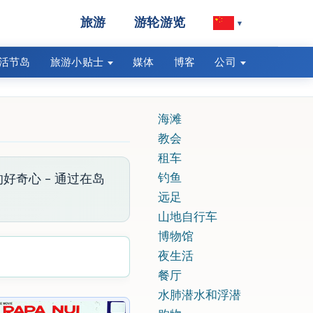
旅游
游轮游览
▾
活节岛
旅游小贴士
媒体
博客
公司
海滩
教会
租车
钓鱼
球的好奇心 - 通过在岛
远足
山地自行车
博物馆
夜生活
餐厅
水肺潜水和浮潜