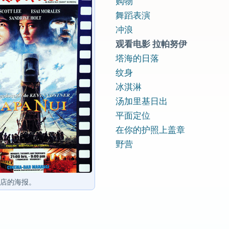
购物
舞蹈表演
冲浪
观看电影 拉帕努伊
塔海的日落
纹身
冰淇淋
汤加里基日出
平面定位
在你的护照上盖章
野营
店的海报。