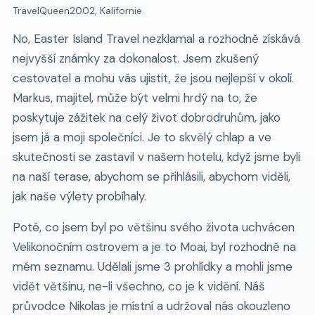
TravelQueen2002, Kalifornie
No, Easter Island Travel nezklamal a rozhodně získává
nejvyšší známky za dokonalost. Jsem zkušený
cestovatel a mohu vás ujistit, že jsou nejlepší v okolí.
Markus, majitel, může být velmi hrdý na to, že
poskytuje zážitek na celý život dobrodruhům, jako
jsem já a moji společníci. Je to skvělý chlap a ve
skutečnosti se zastavil v našem hotelu, když jsme byli
na naší terase, abychom se přihlásili, abychom viděli,
jak naše výlety probíhaly.
Poté, co jsem byl po většinu svého života uchvácen
Velikonočním ostrovem a je to Moai, byl rozhodně na
mém seznamu. Udělali jsme 3 prohlídky a mohli jsme
vidět většinu, ne-li všechno, co je k vidění. Náš
průvodce Nikolas je místní a udržoval nás okouzleno