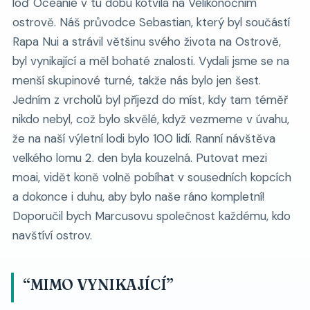
loď Oceánie v tu dobu kotvila na Velikonočním
ostrově. Náš průvodce Sebastian, který byl součástí
Rapa Nui a strávil většinu svého života na Ostrově,
byl vynikající a měl bohaté znalosti. Vydali jsme se na
menší skupinové turné, takže nás bylo jen šest.
Jedním z vrcholů byl příjezd do míst, kdy tam téměř
nikdo nebyl, což bylo skvělé, když vezmeme v úvahu,
že na naší výletní lodi bylo 100 lidí. Ranní návštěva
velkého lomu 2. den byla kouzelná. Putovat mezi
moai, vidět koně volně pobíhat v sousedních kopcích
a dokonce i duhu, aby bylo naše ráno kompletní!
Doporučil bych Marcusovu společnost každému, kdo
navštíví ostrov.
“MIMO VYNIKAJÍCÍ”