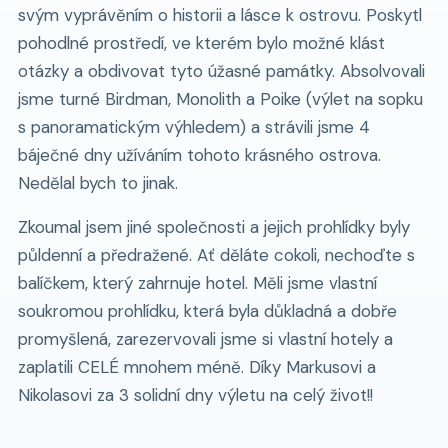
svým vyprávěním o historii a lásce k ostrovu. Poskytl
pohodlné prostředí, ve kterém bylo možné klást
otázky a obdivovat tyto úžasné památky. Absolvovali
jsme turné Birdman, Monolith a Poike (výlet na sopku
s panoramatickým výhledem) a strávili jsme 4
báječné dny užíváním tohoto krásného ostrova.
Nedělal bych to jinak.
Zkoumal jsem jiné společnosti a jejich prohlídky byly
půldenní a předražené. Ať děláte cokoli, nechoďte s
balíčkem, který zahrnuje hotel. Měli jsme vlastní
soukromou prohlídku, která byla důkladná a dobře
promyšlená, zarezervovali jsme si vlastní hotely a
zaplatili CELÉ mnohem méně. Díky Markusovi a
Nikolasovi za 3 solidní dny výletu na celý život!!