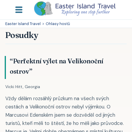
Easter Island Travel
>
Ohlasy hostů
Posudky
“Perfektní výlet na Velikonoční
ostrov”
Vicki Hitt, Georgia
Vždy dělám rozsáhlý průzkum na všech svých
cestách a Velikonoční ostrov nebyl výjimkou. O
Marcusovi Edenském jsem se dozvěděl od jiných
turistů, kteří měli to štěstí, že ho měli jako průvodce.
Marcus je. Velmi dobře obeznámen s místní kulturou,