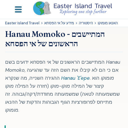
האנאו מומוקו
>
היסטוריה
>
מידע על אי הפסחא
>
Easter Island Travel
Hanau Momoko - המתיישבים
הראשונים של אי הפסחא
Hanau
המתיישבים הראשונים של אי הפסחא ידועים בשם
, אם כי הם לא קיבלו את השם הזה עד שהגיעה
Momoko
מומוקו
הוא
.
Hanau 'E'epe
ההגירה השנייה, מה שנקרא
קיצור של המילה
מוקו-מוקו
(חזרה על המילה
מוקו
שמשמעותה לטאה) שמשמעותה מחודדת/דקה/גבוהה. זה
מתייחס לפרופורציות הגוף הגבוהות והדקות של ה
הנאו
.
מומוקו