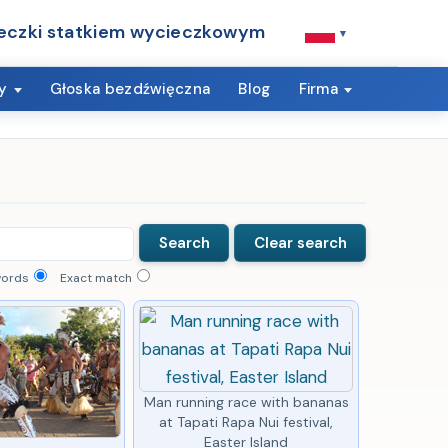
eczki statkiem wycieczkowym
▾
y
Głoska bezdźwięczna
Blog
Firma
words
Exact match
Man running race with bananas
at Tapati Rapa Nui festival,
Easter Island