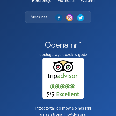
Referencje
Płatności
Warunki
Śledź nas
Ocena nr 1
obsługa wycieczek w godz
Przeczytaj, co mówią o nas inni
u nas
strona TripAdvisora
.