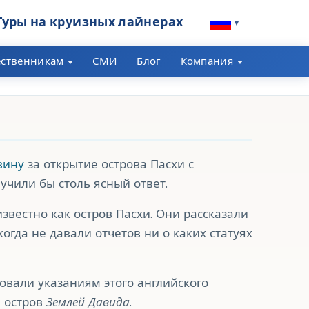
Туры на круизных лайнерах
▾
ественникам
СМИ
Блог
Компания
вину
за открытие острова Пасхи с
учили бы столь ясный ответ.
известно как остров Пасхи. Они рассказали
огда не давали отчетов ни о каких статуях
довали указаниям этого английского
и остров
Землей Давида
.