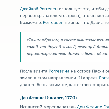
Джейкоб Роггевен
использует это, чтобы д
первооткрывателем острова), что являетс
Возможно,
Роггевеен
не знал, что Дэвис н
Таким образом, в свете вышеизложен
какой-то другой землей, лежащей дальш
первооткрыватели должны быть обвинены
После визита
Роггевина
на остров Пасхи о
земли в этом направлении. 21 апреля
Рогг
должен быть таким же, как остров, откры
Дон Фелипе Гонсалес, 1770 г.
Испанский мореплаватель
Дон Фелипе Го