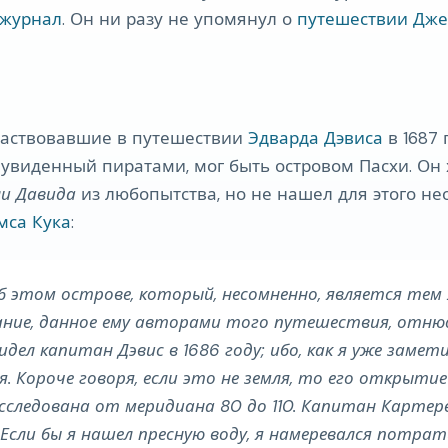
журнал
. Он ни разу не упомянул о
путешествии Дже
участвовавшие в путешествии
Эдварда Дэвиса
в 1687 
, увиденный пиратами, мог быть островом Пасхи. Он
ли Давида
из любопытства, но не нашел для этого н
мса Кука
:
б этом острове, который, несомненно, является тем
исание, данное ему авторами того путешествия, отнюд
л капитан Дэвис в 1686 году; ибо, как я уже замети
 Короче говоря, если это не земля, то его открыти
следована от меридиана 80 до 110. Капитан Картерет
 Если бы я нашел пресную воду, я намеревался потрат