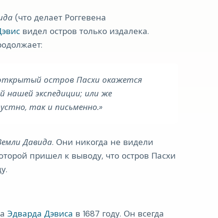
ида
(что делает Роггевена
Дэвис
видел остров только издалека.
родолжает:
 открытый остров Пасхи окажется
й нашей экспедиции; или же
устно, так и письменно.
Земли Давида
. Они никогда не видели
оторой пришел к выводу, что остров Пасхи
у.
та
Эдварда Дэвиса
в 1687 году. Он всегда