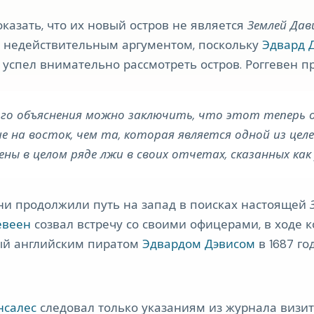
оказать, что их новый остров не является
Землей Дав
я недействительным аргументом, поскольку
Эдвард 
е успел внимательно рассмотреть остров. Роггевен п
ного объяснения можно заключить, что этот теперь
е на восток, чем та, которая является одной из целе
 в целом ряде лжи в своих отчетах, сказанных как 
ни продолжили путь на запад в поисках настоящей
евеен
созвал встречу со своими офицерами, в ходе к
тый английским пиратом
Эдвардом Дэвисом
в 1687 год
нсалес
следовал только указаниям из журнала визи