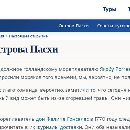
Туры
Остров Пасхи
Советы путеш
ия
>
Настоящее открытие
строва Пасхи
т должное голландскому мореплавателю
Якобу Рогге
просили моряков того времени, мы, вероятно, не пол
с
и его команда, вероятно, заметили то, что сегодня 
ный вид может быть из-за сгоревшей травы. Они ник
 мореплаватель
дон Фелипе Гонсалес
в 1770 году сле
прочитать в их
журналы доставки
. Они оба называл