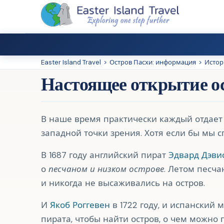
Easter Island Travel
>
Остров Пасхи: информация
>
Истор
Настоящее открытие о
В наше время практически каждый отдае
западной точки зрения. Хотя если бы мы с
В 1687 году английский пират
Эдвард Дэви
о
песчаном и низком острове
. Летом песча
и никогда не высаживались на остров.
И
Якоб Роггевен
в 1722 году, и испанский
пирата, чтобы найти остров, о чем можно 