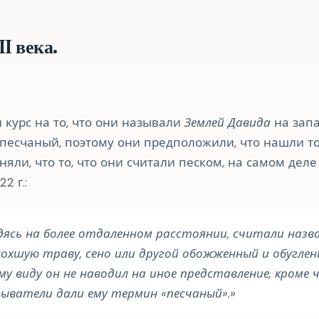
I века.
 курс на то, что они называли
Землей Давида
на запа
н песчаный, поэтому они предположили, что нашли т
оняли, что то, что они считали песком, на самом де
22 г.:
дясь на более отдаленном расстоянии, считали назв
сохшую траву, сено или другой обожженный и обуглен
у виду он не наводил на иное представление, кроме 
ыватели дали ему термин «песчаный».