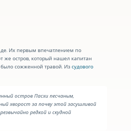
де. Их первым впечатлением по
от же остров, который нашел капитан
ле было сожженной травой. Из
судового
анный остров Пасхи песчаным,
ный хворост за почву этой засушливой
чрезвычайно редкой и скудной