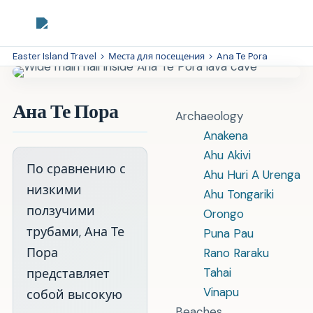
Easter Island Travel
>
Места для посещения
>
Ana Te Pora
Ана Те Пора
Archaeology
Anakena
Ahu Akivi
По сравнению с
Ahu Huri A Urenga
низкими
Ahu Tongariki
ползучими
Orongo
трубами, Ана Те
Puna Pau
Пора
Rano Raraku
Tahai
представляет
Vinapu
собой высокую
Beaches