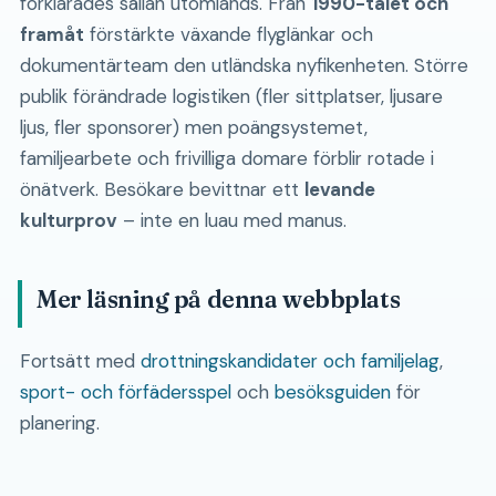
förklarades sällan utomlands. Från
1990-talet och
framåt
förstärkte växande flyglänkar och
dokumentärteam den utländska nyfikenheten. Större
publik förändrade logistiken (fler sittplatser, ljusare
ljus, fler sponsorer) men poängsystemet,
familjearbete och frivilliga domare förblir rotade i
önätverk. Besökare bevittnar ett
levande
kulturprov
– inte en luau med manus.
Mer läsning på denna webbplats
Fortsätt med
drottningskandidater och familjelag
,
sport- och förfädersspel
och
besöksguiden
för
planering.