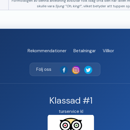
Förmodligen av denna anledning avslutar folk idag ofta den här låten
skulle vara
Sjung
Oh, king!
, vilket betyder att tuppen s
Rekommendationer
Betalningar
Villkor
Följ oss
Klassad #1
turservice kl