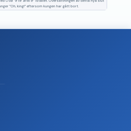
 med
O'oa
e te 'ariki ē
istället. Översättningen av detta nya slut
junger
Oh, king!
eftersom kungen har gått bort.