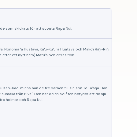
de som skickats för att scouta Rapa Nui.
ava, Nonoma 'a Huatava, Ku'u-Ku'u 'a Huatava och Mako'i Riŋi-Riŋi
a efter ett nytt hem) Matu'a och deras folk.
 Kao-Kao, minns han de tre barnen till sin son Te Ta'aŋa. Han
Haumaka från Hiva". Den här delen av låten betyder att de sju
tre holmar och Rapa Nui.