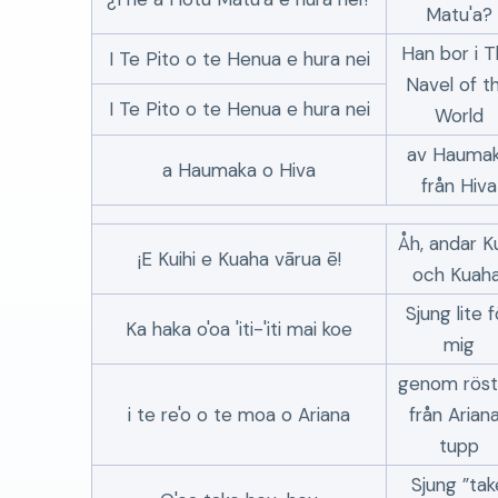
Matu'a?
Han bor i 
I Te Pito o te Henua e hura nei
Navel of t
I Te Pito o te Henua e hura nei
World
av Hauma
a Haumaka o Hiva
från Hiva
Åh, andar Ku
¡E Kuihi e Kuaha vārua ē!
och Kuaha
Sjung lite f
Ka haka o'oa 'iti-'iti mai koe
mig
genom rös
i te re'o o te moa o Ariana
från Arian
tupp
Sjung
tak