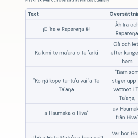
Maskinskriven och översatt av Marcus Edensky
Text
Översättni
Åh Ira oc
¡E 'Ira e Rapareŋa ē!
Rapareŋa
Gå och le
Ka kimi te ma'ara o te 'ariki
efter kung
hem
"Barn so
"Ko ŋā kope tu-tu'u vai 'a Te
stiger upp 
Ta'aŋa
vattnet i 
Ta'aŋa,
av Hauma
a Haumaka o Hiva"
från Hiva
Var bor Ho
¿I hē a Hotu Matu'a e hura nei?