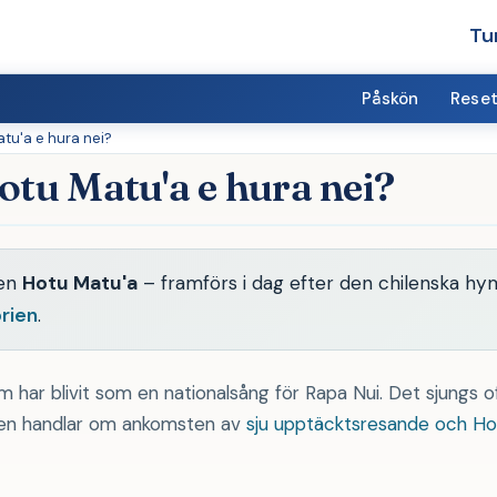
Tu
Påskön
Reset
atu'a e hura nei?
otu Matu'a e hura nei?
gen
Hotu Matu'a
– framförs i dag efter den chilenska h
rien
.
 har blivit som en nationalsång för Rapa Nui. Det sjungs o
åten handlar om ankomsten av
sju upptäcktsresande och Ho