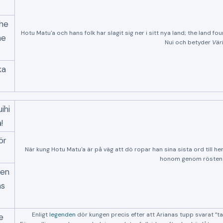
The
Hotu Matu'a och hans folk har slagit sig ner i sitt nya land; the land 
he
Nui och betyder
Vär
ka
ihi
!
ör
När kung Hotu Matu'a är på väg att dö ropar han sina sista ord till h
honom genom rösten f
ten
as
Enligt
legenden
dör kungen precis efter att Arianas tupp svarat
t
e