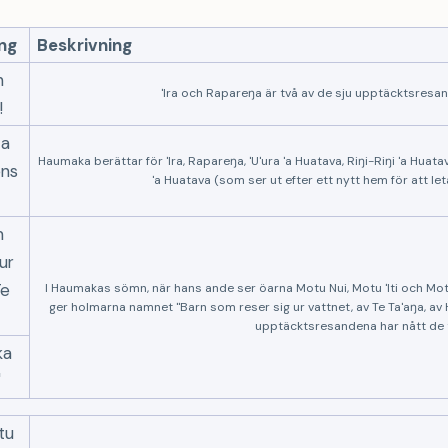
ng
Beskrivning
h
'Ira och Rapareŋa är två av de sju upptäcktsresan
!
ta
Haumaka berättar för 'Ira, Rapareŋa, 'U'ura 'a Huatava, Riŋi-Riŋi 'a Huat
ens
'a Huatava (som ser ut efter ett nytt hem för att let
m
ur
Te
I Haumakas sömn, när hans ande ser öarna Motu Nui, Motu 'Iti och Motu
ger holmarna namnet "Barn som reser sig ur vattnet, av Te Ta'aŋa, av 
upptäcktsresandena har nått de 
ka
"
tu