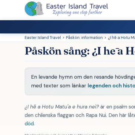
Easter Island Travel
>
Påskön: information
>
¿I hē a Hotu M
Påskön sång: ¿I hē a H
En levande hymn om den resande hövdin
med texter som länkar
legenden och histo
¿I hē a Hotu Matu'a e hura nei?
är en psalm som
den chilenska flaggan och Rapa Nui. Den här l
död
.