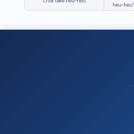
O'oa take heu-heu
heu-heu