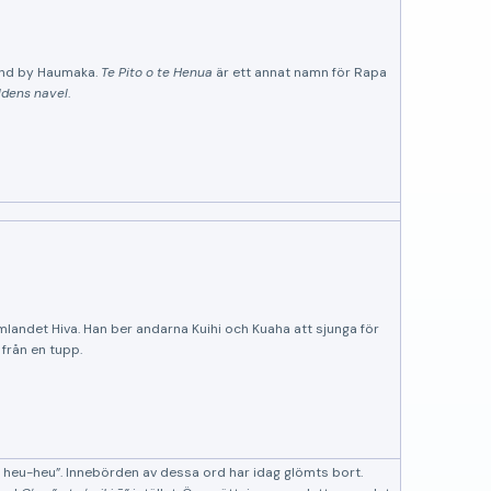
found by Haumaka.
Te Pito o te Henua
är ett annat namn för Rapa
ldens navel
.
emlandet Hiva. Han ber andarna Kuihi och Kuaha att sjunga för
rån en tupp.
a heu-heu
. Innebörden av dessa ord har idag glömts bort.