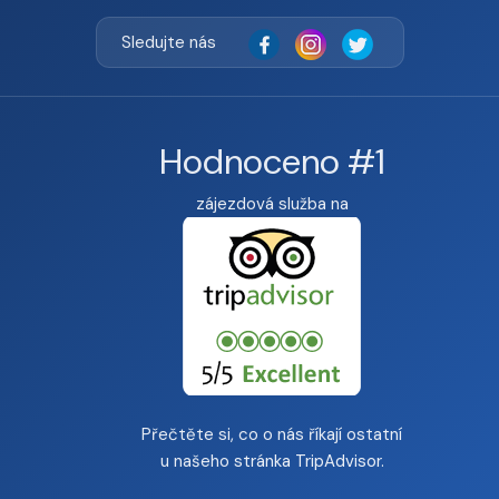
Sledujte nás
Hodnoceno #1
zájezdová služba na
Přečtěte si, co o nás říkají ostatní
u našeho
stránka TripAdvisor
.