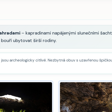
zahradami
– kapradinami napájenými slunečními šacht
ouří ubytovat širší rodiny.
jsou archeologicky citlivé. Nezbytná obuv s uzavřenou špičko