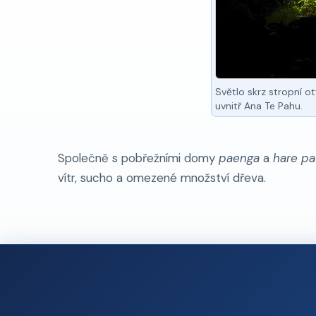
Světlo skrz stropní o
uvnitř Ana Te Pahu.
Společně s pobřežními domy
paenga
a
hare p
vítr, sucho a omezené množství dřeva.