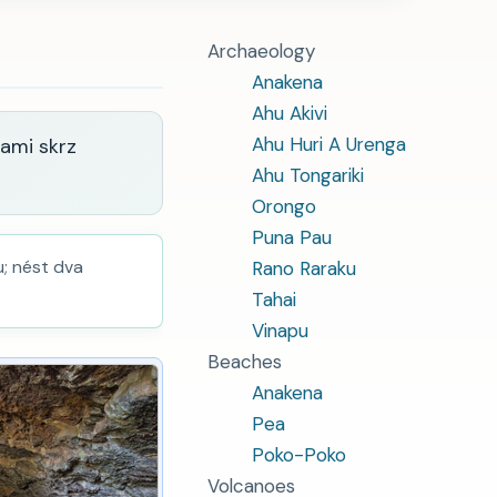
Archaeology
Anakena
Ahu Akivi
Ahu Huri A Urenga
ami skrz
Ahu Tongariki
Orongo
Puna Pau
u; nést dva
Rano Raraku
Tahai
Vinapu
Beaches
Anakena
Pea
Poko-Poko
Volcanoes