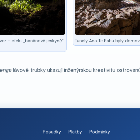
tvor – efekt „banánové jeskyně“
Tunely Ana Te Pahu byly domo
aenga
lávové trubky ukazují inženýrskou kreativitu ostrovan
Posudky
Platby
Podmínky