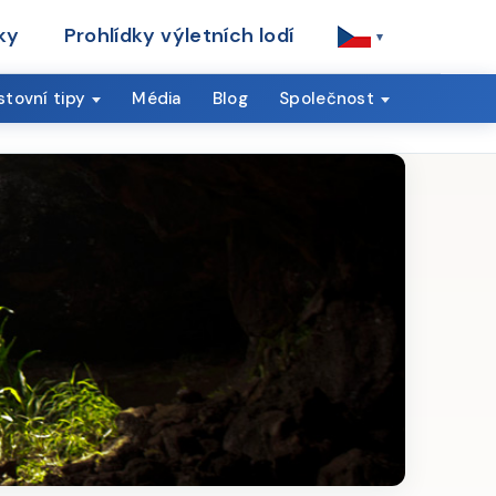
ky
Prohlídky výletních lodí
▾
tovní tipy
Média
Blog
Společnost