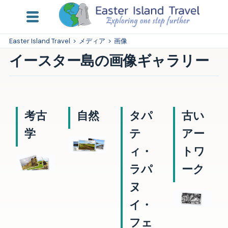
Easter Island Travel
>
メディア
>
画像
イースター島の画像ギャラリー
考古
自然
タパ
古い
学
テ
アー
ィ・
トワ
ラパ
ーク
ヌ
イ・
フェ