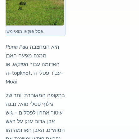
פסל פוקאו מואי משובץ בפונה פאו, מוכן למסירה.
היא המחצבה
Puna Pau
ממנה מגיעה האבן
האדומה עבור ה
פוקאו
, או
ה-topknot, עבור פסלי ה-
Moai.
בתקופה המאוחרת יותר של
גילוף פסלי מואי, נבנה
עיטור אחרון לפסלים - גוש
אבן אדום ענק על ראש
המואיים. האבן האדומה הזו
נקראת
פוקאו
ומייצגת את