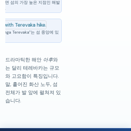
하면 섬의 가장 높은 지점인 해발
다.
āunga Terevaka"는 섬 중앙에 있
드라마틱한 해안
아후
와
는 달리 테레바카는 규모
와 고요함이 특징입니다.
말, 흩어진 화산 노두, 섬
전체가 발 앞에 펼쳐져 있
습니다.