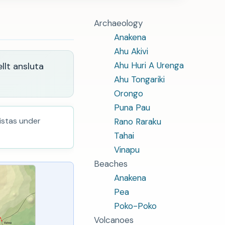
Archaeology
Anakena
Ahu Akivi
Ahu Huri A Urenga
llt ansluta
Ahu Tongariki
Orongo
Puna Pau
listas under
Rano Raraku
Tahai
Vinapu
Beaches
Anakena
Pea
Poko-Poko
Volcanoes