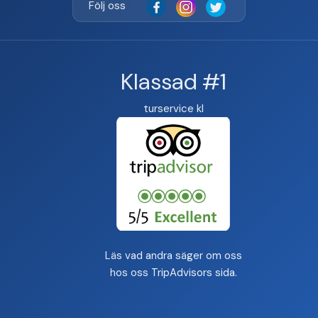
Följ oss
Klassad #1
turservice kl
Läs vad andra säger om oss
hos oss
TripAdvisors sida
.