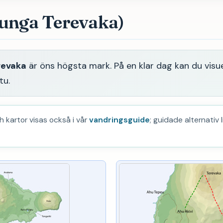
unga Terevaka)
revaka
är öns högsta mark. På en klar dag kan du visue
tu.
ch kartor visas också i vår
vandringsguide
; guidade alternativ 