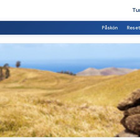
Tu
Påskön
Reset