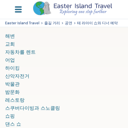
Easter Island Travel
>
즐길 거리
>
공연
>
테 라아이 쇼와 디너 예약
해변
교회
자동차를 렌트
어업
하이킹
산악자전거
박물관
밤문화
레스토랑
스쿠버다이빙과 스노클링
쇼핑
댄스 쇼