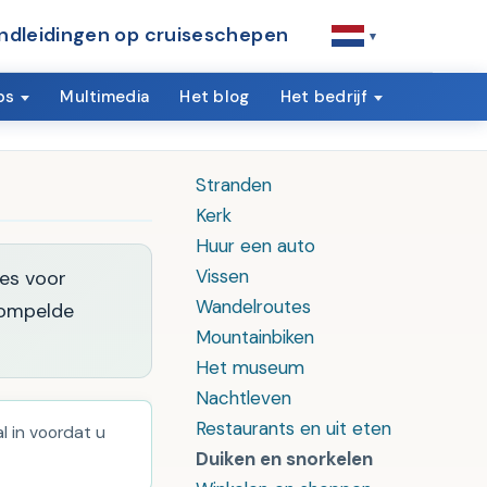
ndleidingen op cruiseschepen
▾
ps
Multimedia
Het blog
Het bedrijf
Stranden
Kerk
Huur een auto
Vissen
ies voor
Wandelroutes
dompelde
Mountainbiken
Het museum
Nachtleven
Restaurants en uit eten
 in voordat u
Duiken en snorkelen