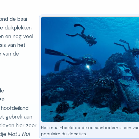
rond de baai
De duikplekken
en en nog veel
sis van het
e van de
de
ze
 hoofdeiland
het gebrek aan
leven hier zeer
Het moai-beeld op de oceaanbodem is een va
ndje
Motu Nui
populaire duiklocaties.