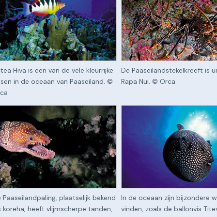
tea Hiva is een van de vele kleurrijke
De Paaseilandstekelkreeft is u
ssen in de oceaan van Paaseiland. ©
Rapa Nui. © Orca
ca
 Paaseilandpaling, plaatselijk bekend
In de oceaan zijn bijzondere 
s koreha, heeft vlijmscherpe tanden,
vinden, zoals de ballonvis Tite