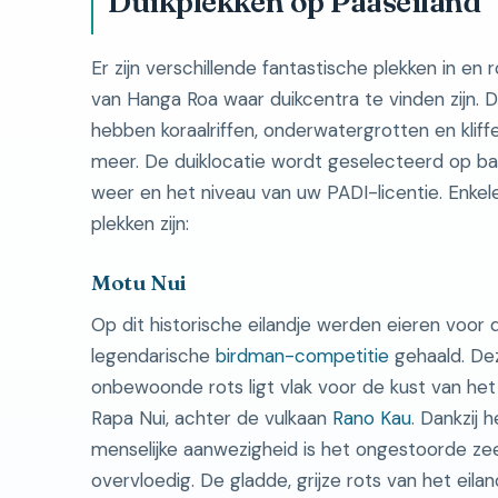
Duikplekken op Paaseiland
Er zijn verschillende fantastische plekken in en 
van Hanga Roa waar duikcentra te vinden zijn. 
hebben koraalriffen, onderwatergrotten en kliff
meer. De duiklocatie wordt geselecteerd op ba
weer en het niveau van uw PADI-licentie. Enkel
plekken zijn:
Motu Nui
Op dit historische eilandje werden eieren voor 
legendarische
birdman-competitie
gehaald. De
onbewoonde rots ligt vlak voor de kust van het
Rapa Nui, achter de vulkaan
Rano Kau
. Dankzij 
menselijke aanwezigheid is het ongestoorde zee
overvloedig. De gladde, grijze rots van het eila