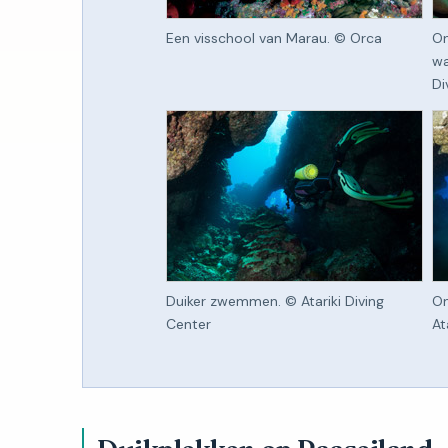
Een visschool van Marau. © Orca
On
wa
Di
Duiker zwemmen. © Atariki Diving
On
Center
At