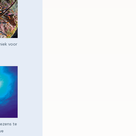
niek voor
wezens te
ve