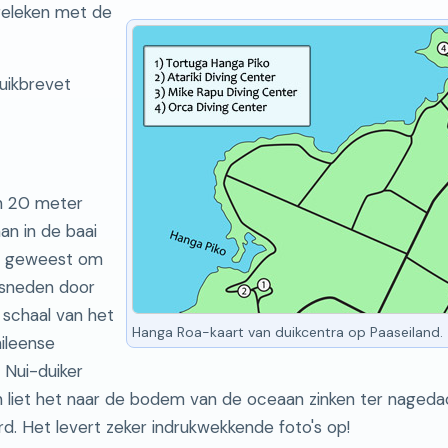
rgeleken met de
uikbrevet
h 20 meter
n in de baai
jn geweest om
esneden door
 schaal van het
Hanga Roa-kaart van duikcentra op Paaseiland.
ileense
 Nui-duiker
 liet het naar de bodem van de oceaan zinken ter nagedac
. Het levert zeker indrukwekkende foto's op!