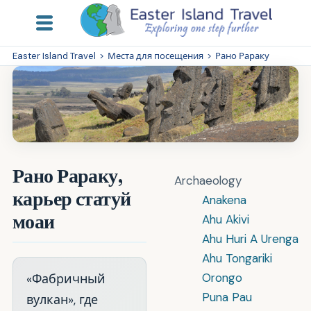
Easter Island Travel
>
Места для посещения
>
Рано Рараку
Рано Рараку,
Archaeology
карьер статуй
Anakena
моаи
Ahu Akivi
Ahu Huri A Urenga
Ahu Tongariki
Orongo
«Фабричный
Puna Pau
вулкан», где