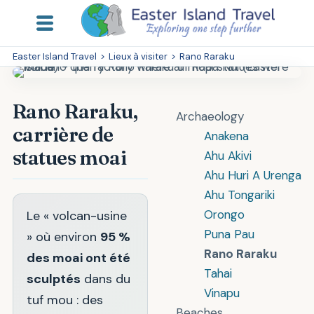
Easter Island Travel
>
Lieux à visiter
>
Rano Raraku
Rano Raraku,
Archaeology
carrière de
Anakena
statues moai
Ahu Akivi
Ahu Huri A Urenga
Ahu Tongariki
Orongo
Le « volcan-usine
Puna Pau
» où environ
95 %
Rano Raraku
des moai ont été
Tahai
sculptés
dans du
Vinapu
tuf mou : des
Beaches