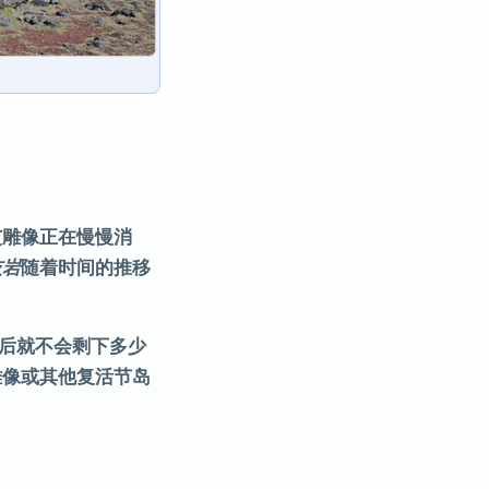
艾雕像正在慢慢消
灰岩
随着时间的推移
年后就不会剩下多少
雕像或其他复活节岛