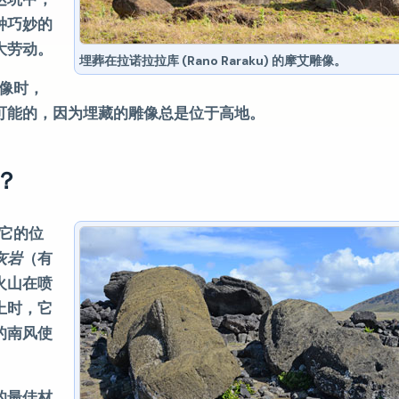
种巧妙的
大劳动。
埋葬在拉诺拉拉库 (Rano Raraku) 的摩艾雕像。
雕像时，
可能的，因为埋藏的雕像总是位于高地。
厂？
为它的位
灰岩
（有
火山在喷
上时，它
的南风使
的最佳材