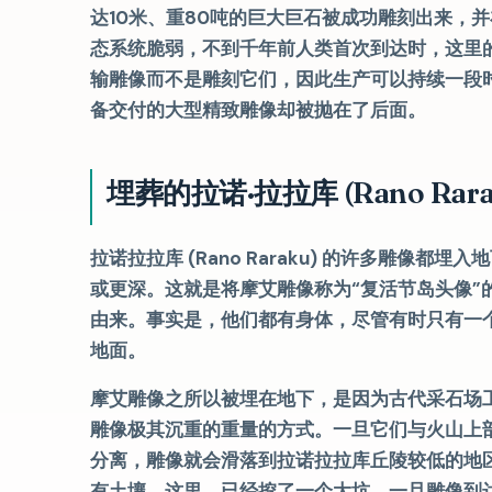
达10米、重80吨的巨大巨石被成功雕刻出来，
态系统脆弱，不到千年前人类首次到达时，这里
输雕像而不是雕刻它们，因此生产可以持续一段
备交付的大型精致雕像却被抛在了后面。
埋葬的拉诺·拉拉库 (Rano Rar
拉诺拉拉库 (Rano Raraku) 的许多雕像都埋入
或更深。这就是将摩艾雕像称为“复活节岛头像”
由来。事实是，他们都有身体，尽管有时只有一
地面。
摩艾雕像之所以​​被埋在地下，是因为古代采石场
雕像极其沉重的重量的方式。一旦它们与火山上
分离，雕像就会滑落到拉诺拉拉库丘陵较低的地
有土壤。这里，已经挖了一个大坑。一旦雕像到