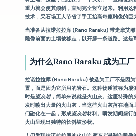
重力就会使其倾斜，直到完全竖立起来。利用这
技术，采石场工人节省了手工抬高每座雕像的巨
当准备从拉诺拉拉库 (Rano Raraku) 带走摩艾
雕像前面的土壤被移走，以开辟一条道路。这是
为什么Rano Raraku 成为工
拉诺拉拉库 (Rano Raraku) 被选为工厂不是因
置，而是因为它所用的岩石。这种物质被称为
凝
时是
凝灰岩
，简单来说就是火山灰。这座特殊的
发时喷出大量的火山灰，当这些火山灰落在地面
们融化在一起，形成
凝灰岩
材料。喷发期间盛行
火山呈现出独特的长斜坡形状。
人们发现拉诺拉拉库的火山岩
凝灰岩
是制作雕像