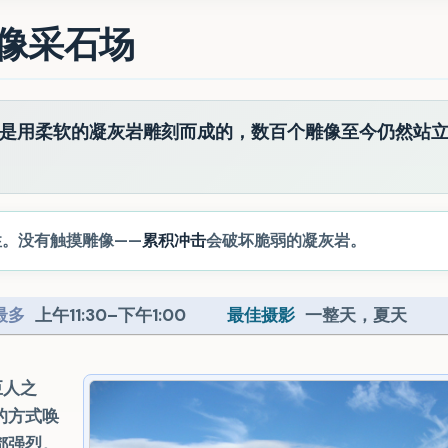
艾雕像采石场
石像是用柔软的凝灰岩雕刻而成的，数百个雕像至今仍然站
性。没有触摸雕像——
累积冲击
会破坏脆弱的凝灰岩。
最多
上午11:30–下午1:00
最佳摄影
一整天，夏天
巨人之
的方式唤
都强烈。