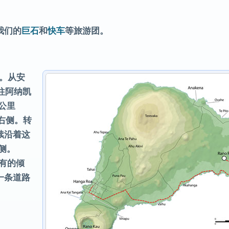
我们的
巨石
和
快车
等旅游团。
侧。从安
往阿纳凯
 公里
右侧。转
续沿着这
侧。
特有的倾
一条道路