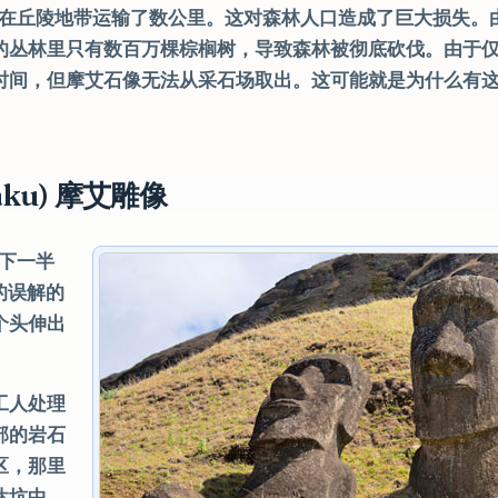
并在丘陵地带运输了数公里。这对森林人口造成了巨大损失。
的丛林里只有数百万棵棕榈树，导致森林被彻底砍伐。由于
时间，但摩艾石像无法从采石场取出。这可能就是为什么有
aku) 摩艾雕像
地下一半
的误解的
个头伸出
工人处理
部的岩石
区，那里
达坑中，