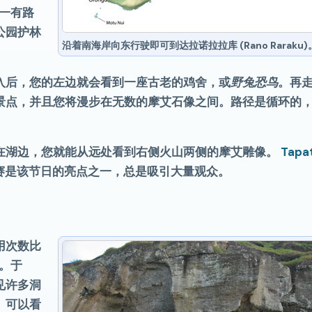
一有路
公园护林
沿着南海岸向东行驶即可到达拉诺拉拉库 (Rano Raraku)
入后，您的左边就会看到一座古老的鸡舍，或
野兔恐鸟
。再
景点，并且您将漫步在无数的摩艾石像之间。路径是循环的
在湖边，您就能从远处看到右侧火山两侧的摩艾雕像。
Tapa
三项赛是该节日的亮点之一，总是吸引大量观众。
用次数比
多。于
见许多洞
。可以看