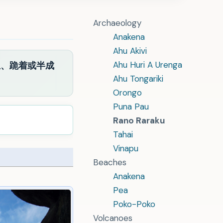
Archaeology
Anakena
Ahu Akivi
Ahu Huri A Urenga
立、跪着或半成
Ahu Tongariki
Orongo
Puna Pau
Rano Raraku
Tahai
Vinapu
Beaches
Anakena
Pea
Poko-Poko
Volcanoes