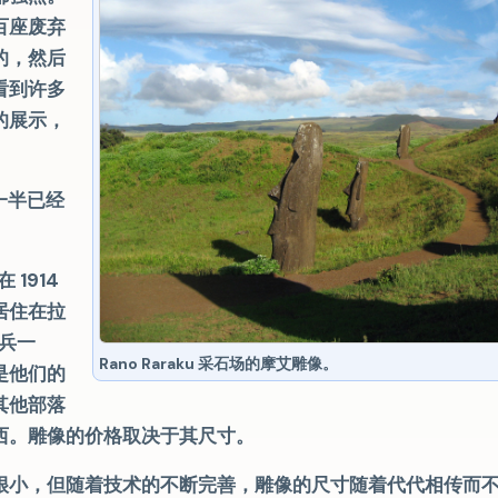
百座废弃
的，然后
看到许多
的展示，
约一半已经
在 1914
居住在拉
佣兵一
Rano Raraku 采石场的摩艾雕像。
是他们的
其他部落
西。雕像的价格取决于其尺寸。
很小，但随着技术的不断完善，雕像的尺寸随着代代相传而