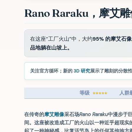
Rano Raraku，摩
在这座“工厂火山”中，大约
95% 的摩艾
品地躺在山坡上。
关注官方循环；新的
3D 研究
展示了雕刻的分散
等级
人群
在传奇的
摩艾雕像
采石场
Rano Raraku
中漫步于
间。这座被改造成工厂的火山以一种近乎超现实
起了一种神秘感，比复活节岛上的任何其他地方