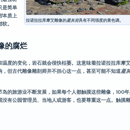
只是简单
岩
本质上
拉诺拉拉库摩艾雕像的
凝灰岩
具有不同强度的黄色调。
都软。
 雕像的腐烂
和温度的变化，岩石就会很快枯萎。这意味着拉诺拉拉库摩
响，但古代雕像雕刻师并不担心这一点，甚至可能不知道
凝
岛的旅游业不断发展，如果每个人都触摸这些雕像，100
围没有公园管理员、当地人或游客，也要尊重这一点。触摸