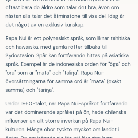
oftast bara de äldre som talar det bra, även om
nästan alla talar det åtminstone till viss del. Idag är
det något av en exklusiv kunskap.
Rapa Nui är ett polynesiskt språk, som liknar tahitiska
och hawaiiska, med gamla rötter tillbaka till
Sydostasien. Spår kan fortfarande hittas på asiatiska
språk. Exempel är de indonesiska orden för "öga" och
"öra" som är "mata" och "taliŋa". Rapa Nui-
översättningarna för samma ord är "mata" (exakt
samma) och "tariŋa".
Under 1960-talet, när Rapa Nui-språket fortfarande
var det dominerande språket på ön, hade chilenska
influenser en allt större inverkan på Rapa Nui-
kulturen. Många öbor tyckte mycket om landet i
öster. De ansträngde sig för att lära sina barn