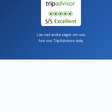
Läs vad andra säger om oss
hos oss
TripAdvisors sida
.