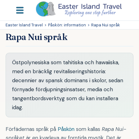
Easter Island Travel
>
Påskön: information
>
Rapa Nui språk
Rapa Nui språk
Östpolynesiska som tahitiska och hawaiiska,
med en bräcklig revitaliseringshistoria:
decennier av spansk dominans i skolor, sedan
förnyade fördjupningsinsatser, media och
tangentbordsverktyg som du kan installera
idag.
Förfädernas språk på
Påskön
som kallas
Rapa Nui-
språket
är en kvarleva av forntida mystik. Det är