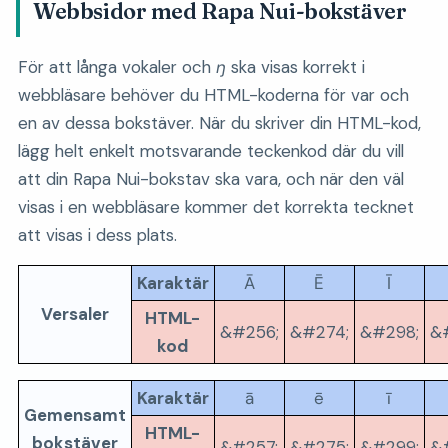
Webbsidor med Rapa Nui-bokstäver
För att långa vokaler och
ŋ
ska visas korrekt i
webbläsare behöver du HTML-koderna för var och
en av dessa bokstäver. När du skriver din HTML-kod,
lägg helt enkelt motsvarande teckenkod där du vill
att din Rapa Nui-bokstav ska vara, och när den väl
visas i en webbläsare kommer det korrekta tecknet
att visas i dess plats.
Karaktär
Ā
Ē
Ī
Versaler
HTML-
&#256;
&#274;
&#298;
&
kod
Karaktär
ā
ē
ī
Gemensamt
HTML-
bokstäver
&#257;
&#275;
&#299;
&