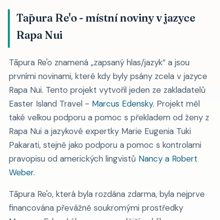
Tāpura Re'o - místní noviny v jazyce
Rapa Nui
Tāpura Re'o znamená
zapsaný hlas/jazyk
a jsou
prvními novinami, které kdy byly psány zcela v jazyce
Rapa Nui. Tento projekt vytvořil jeden ze zakladatelů
Easter Island Travel -
Marcus Edensky
. Projekt měl
také velkou podporu a pomoc s překladem od ženy z
Rapa Nui a jazykové expertky Marie Eugenia Tuki
Pakarati, stejně jako podporu a pomoc s kontrolami
pravopisu od amerických lingvistů
Nancy a Robert
Weber
.
Tāpura Re'o, která byla rozdána zdarma, byla nejprve
financována převážně soukromými prostředky