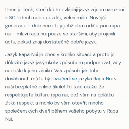
Dnes je těch, kteří dobře ovládají jazyk a jsou narození
v 80. letech nebo později, velmi málo. Novější
generace - dokonce i ti, jejichž oba rodiče jsou rapa
nui - mluví rapa nui pouze se staršími, aby projevili
úctu, pokud znají dostatečně dobře jazyk.
Jazyk Rapa Nui je dnes v křehké situaci, a proto je
důležité jazyk jakýmkoliv způsobem podporovat, aby
nedošlo k jeho zániku. Váš způsob, jak toho
dosáhnout, může být
naučení se jazyka Rapa Nui
v
naší bezplatné online škole! To také ukáže, že
respektujete kulturu rapa nui, což vám na oplátku
získá respekt a mohlo by vám otevřít mnoho
společenských dveří během vašeho pobytu v Rapa
Nui.