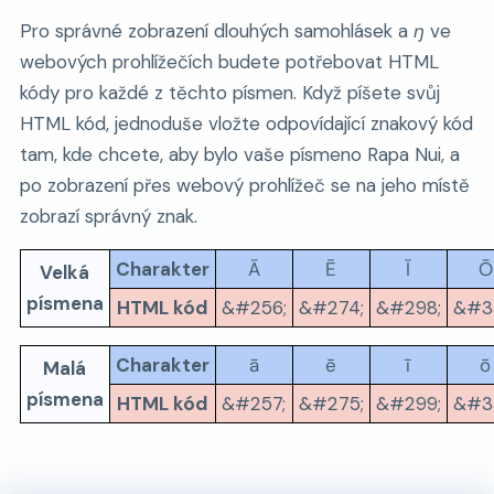
Pro správné zobrazení dlouhých samohlásek a
ŋ
ve
webových prohlížečích budete potřebovat HTML
kódy pro každé z těchto písmen. Když píšete svůj
HTML kód, jednoduše vložte odpovídající znakový kód
tam, kde chcete, aby bylo vaše písmeno Rapa Nui, a
po zobrazení přes webový prohlížeč se na jeho místě
zobrazí správný znak.
Charakter
Ā
Ē
Ī
Ō
Velká
písmena
HTML kód
&#256;
&#274;
&#298;
&#3
Charakter
ā
ē
ī
ō
Malá
písmena
HTML kód
&#257;
&#275;
&#299;
&#3