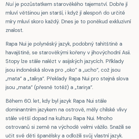
Nui
je pozůstatkem starověkého tajemství. Dobře jí
mluví většinou jen starší, i když jí alespoň do určité
míry mluví skoro každý. Dnes je to poněkud exkluzivní
znalost.
Rapa Nui je polynéský jazyk, podobný tahitštině a
havajštině, se starověkými kořeny v jihovýchodní Asii.
Stopy lze stále nalézt v asijských jazycích. Příklady
jsou indonéská slova pro „oko“ a „ucho“, což jsou
„mata“ a „taliŋa“. Překlady Rapa Nui pro stejná slova
jsou „mata“ (přesně totéž) a „tariŋa“.
Během 60. let, kdy byl jazyk Rapa Nui stále
dominantním jazykem na ostrově, měly chilské vlivy
stále větší dopad na kulturu Rapa Nui. Mnoho
ostrovanů si země na východě velmi vážilo. Snažili se
učit své děti španělsky a odložili svůj vlastní jazyk.