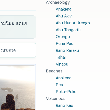
Archaeology
Anakena
Ahu Akivi
Ahu Huri A Urenga
วามนิยม แต่นัก
Ahu Tongariki
Orongo
Puna Pau
การประกวด
Rano Raraku
Tahai
Vinapu
Beaches
Anakena
Pea
Poko-Poko
Volcanoes
Rano Kau