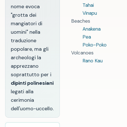
Tahai
nome evoca
Vinapu
"grotta dei
Beaches
mangiatori di
Anakena
uomini" nella
Pea
traduzione
Poko-Poko
popolare, ma gli
Volcanoes
archeologi la
Rano Kau
apprezzano
soprattutto per i
dipinti polinesiani
legati alla
cerimonia
dell'uomo-uccello.