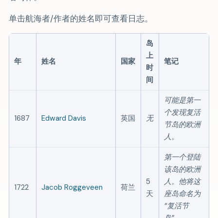
单击航海者/作者的姓名即可查看日志。
岛
上
年
姓名
国家
笔记
时
间
可能是第一
个发现复活
1687
Edward Davis
英国
无
节岛的欧洲
人。
第一个登陆
该岛的欧洲
5
人。他将这
1722
Jacob Roggeveen
荷兰
天
座岛命名为
复活节
岛
。