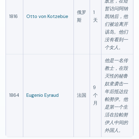
敌意，在短
暂访问阿纳
俄罗
1
1816
Otto von Kotzebüe
凯纳后，他
斯
天
们被迫离开
该岛。他们
没有看到一
个女人。
他是一名传
教士，在毁
灭性的秘鲁
奴隶袭击一
9
年后抵达拉
1864
Eugenio Eyraud
法国
个
帕努伊。他
月
是第一个生
活在拉帕努
伊人中间的
外国人。