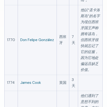
他以
圣卡洛
斯岛
的名字
为现任西班
牙国王声称
拥有该岛，
西班
7
1770
Don Felipe González
但西班牙很
牙
天
快就忘记了
它的征服，
因为它地处
偏远且缺乏
价值。
3
1774
James Cook
英国
天
他们遇到了
意想不到的