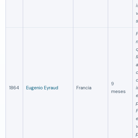
i
9
1864
Eugenio Eyraud
Francia
meses
v