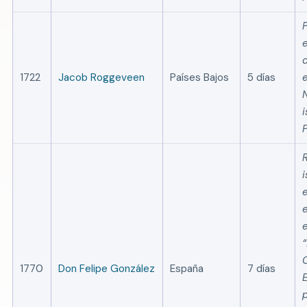
1722
Jacob Roggeveen
Países Bajos
5 días
e
i
1770
Don Felipe González
España
7 días