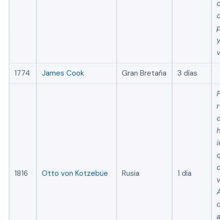
p
y
v
1774
James Cook
Gran Bretaña
3 días
1816
Otto von Kotzebüe
Rusia
1 día
v