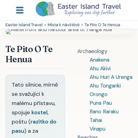
Easter Island Travel
>
Místa k návštěvě
>
Te Pito O Te Henua
Te Pito O Te
Archaeology
Henua
Anakena
Ahu Akivi
Ahu Huri A Urenga
Tato silnice, mírně
Ahu Tongariki
se svažující k
Orongo
malému přístavu,
Puna Pau
Rano Raraku
spojuje
kostel
,
Tahai
poštu (
razítko do
Vinapu
pasu
) a za
Beaches