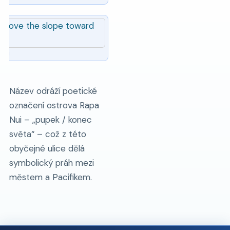
Nui
Název odráží poetické
označení ostrova Rapa
Nui – „pupek / konec
světa“ – což z této
obyčejné ulice dělá
symbolický práh mezi
městem a Pacifikem.