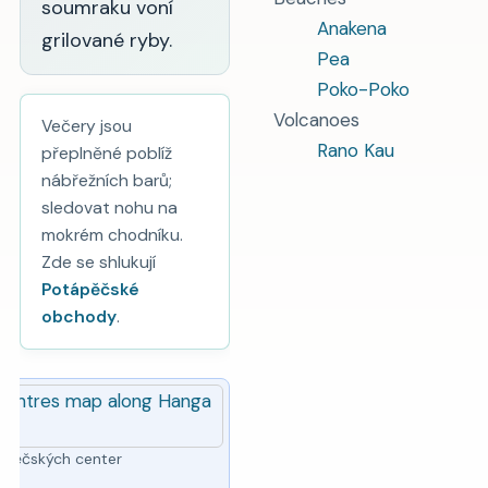
soumraku voní
Anakena
grilované ryby.
Pea
Poko-Poko
Volcanoes
Večery jsou
Rano Kau
přeplněné poblíž
nábřežních barů;
sledovat nohu na
mokrém chodníku.
Zde se shlukují
Potápěčské
obchody
.
pěčských center
.