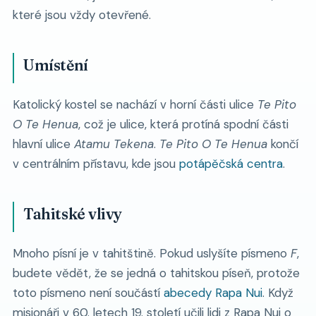
které jsou vždy otevřené.
Umístění
Katolický kostel se nachází v horní části ulice
Te Pito
O Te Henua
, což je ulice, která protíná spodní části
hlavní ulice
Atamu Tekena
.
Te Pito O Te Henua
končí
v centrálním přístavu, kde jsou
potápěčská centra
.
Tahitské vlivy
Mnoho písní je v tahitštině. Pokud uslyšíte písmeno
F
,
budete vědět, že se jedná o tahitskou píseň, protože
toto písmeno není součástí
abecedy Rapa Nui
. Když
misionáři v 60. letech 19. století učili lidi z Rapa Nui o