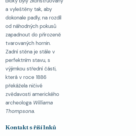
bloky byly zkonstruovány
a vyleštěny tak, aby
dokonale padly, na rozdíl
od náhodných pokusů
zapadnout do přirozeně
tvarovaných hornin.
Zadní stěna je stále v
perfektním stavu, s
výjimkou střední části,
která v roce 1886
překážela ničivé
zvědavosti amerického
archeologa
Williama
Thompsona
.
Kontakt s říší Inků