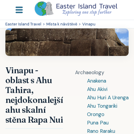
Easter Island Travel
>
Místa k návštěvě
>
Vinapu
Vinapu -
Archaeology
oblast s Ahu
Anakena
Tahira,
Ahu Akivi
Ahu Huri A Urenga
nejdokonalejší
Ahu Tongariki
ahu skalní
Orongo
stěna Rapa Nui
Puna Pau
Rano Raraku