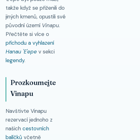
takže když se přiženili do
jiných kmenů, opustili své
původní území
Vinapu
.
Přečtěte si více o
příchodu a vyhlazení
Hanau 'E'epe
v sekci
legendy
.
Prozkoumejte
Vinapu
Navštivte Vinapu
rezervací jednoho z
našich
cestovních
balíčků
včetně