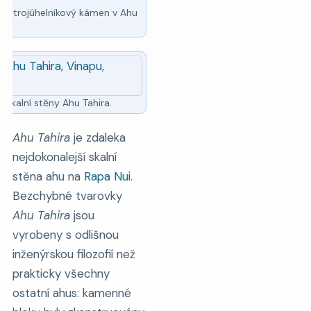
uje trojúhelníkový kámen v Ahu
 skalní stěny Ahu Tahira.
Ahu Tahira
je zdaleka
nejdokonalejší skalní
stěna ahu na
Rapa Nui
.
Bezchybné tvarovky
Ahu Tahira
jsou
vyrobeny s odlišnou
inženýrskou filozofií než
prakticky všechny
ostatní ahus: kamenné