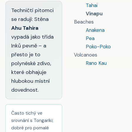
Tahai
Techničtí pitomci
Vinapu
se radují: Stěna
Beaches
Ahu Tahira
Anakena
vypadá jako třída
Pea
Inků pevně – a
Poko-Poko
přesto je to
Volcanoes
polynéské zdivo,
Rano Kau
které obhajuje
hlubokou místní
dovednost.
Často tichý ve
srovnání s Tongariki;
dobré pro pomalé