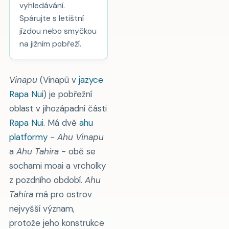
vyhledávání.
Spárujte s letištní
jízdou nebo smyčkou
na jižním pobřeží.
Vinapu
(Vinapū v
jazyce
Rapa Nui
) je pobřežní
oblast v jihozápadní části
Rapa Nui
. Má dvě
ahu
platformy
-
Ahu Vinapu
a
Ahu Tahira
- obě se
sochami moai a vrcholky
z pozdního období.
Ahu
Tahira
má pro ostrov
nejvyšší význam,
protože jeho konstrukce