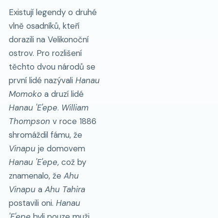
Existují legendy o druhé
vlně osadníků, kteří
dorazili na Velikonoční
ostrov. Pro rozlišení
těchto dvou národů se
první lidé nazývali
Hanau
Momoko
a druzí lidé
Hanau 'E'epe
.
William
Thompson
v roce 1886
shromáždil fámu, že
Vinapu
je domovem
Hanau 'E'epe
, což by
znamenalo, že
Ahu
Vinapu
a
Ahu Tahira
postavili oni.
Hanau
'E'epe
byli pouze muži,