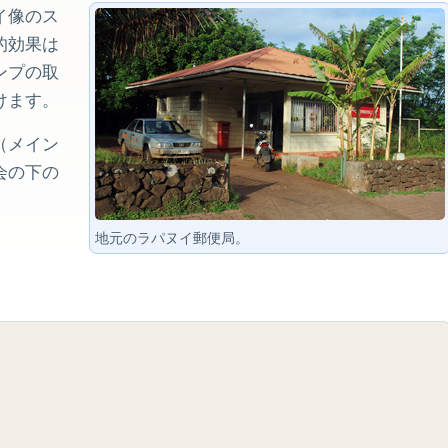
イ像のス
的効果は
ンプの取
けます。
（メイン
会の下の
地元のラパヌイ郵便局。