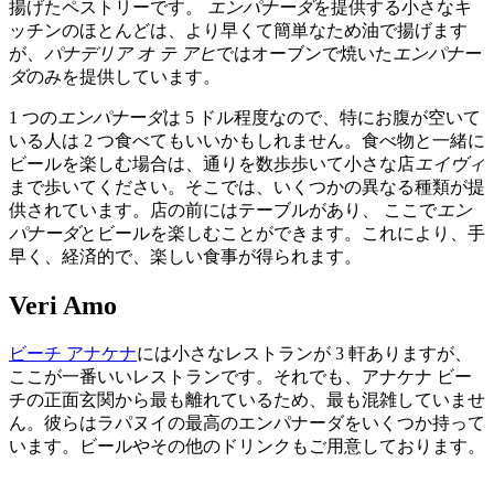
揚げたペストリーです。
エンパナーダ
を提供する小さなキ
ッチンのほとんどは、より早くて簡単なため油で揚げます
が、
パナデリア オ テ アヒ
ではオーブンで焼いた
エンパナー
ダ
のみを提供しています。
1 つの
エンパナーダ
は 5 ドル程度なので、特にお腹が空いて
いる人は 2 つ食べてもいいかもしれません。食べ物と一緒に
ビールを楽しむ場合は、通りを数歩歩いて小さな店
エイヴィ
まで歩いてください。そこでは、いくつかの異なる種類が提
供されています。店の前にはテーブルがあり、 ここで
エン
パナーダ
とビールを楽しむことができます。これにより、手
早く、経済的で、楽しい食事が得られます。
Veri Amo
ビーチ アナケナ
には小さなレストランが 3 軒ありますが、
ここが一番いいレストランです。それでも、アナケナ ビー
チの正面玄関から最も離れているため、最も混雑していませ
ん。彼らはラパヌイの最高のエンパナーダをいくつか持って
います。ビールやその他のドリンクもご用意しております。