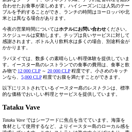
合わせたお食事が楽しめます。ハイシーズンには人気のテー
ブルを予約することができ、ランチの時間はヨーロッパや北
米とは異なる場合があります。
今夜の営業時間については
ホテルにお問い合わせ
ください。
スケジュールは変動します。チップは良いサービスに対して
感謝されます。ボトル入り飲料水は多くの場合、別途料金が
かかります。
ラパヌイでは、数多くの素晴らしい料理体験を提供していま
す。イースター島のレストランでの食事の費用は、食事と飲
み物で
12 000 CLP
～
20 000 CLP
程度です。小さめのキッチ
ンなら、
5,000 CLP
程度でお腹を満たすことができます。
以下にリストされている
イースター島のレストラン
は、標準
的な価格でおいしい料理とサービスを提供しています。
Tataku Vave
Tataku Vave
ではシーフードに焦点を当てています。海藻を
食材として使用するなど、よりイースター島のローカル感を