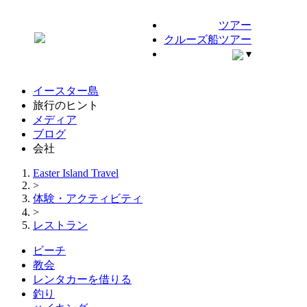
ツアー
クルーズ船ツアー
▾
イースター島
旅行のヒント
メディア
ブログ
会社
Easter Island Travel
>
体験・アクティビティ
>
レストラン
ビーチ
教会
レンタカーを借りる
釣り