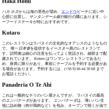
Haka Honu
ハカ ホヌ
からは海の景色が望め、
エンドウ
ビーチに近い中
心部に位置し、
サンタンデール銀行
銀行の隣にあります。シ
ーフードステーキが特におすすめです。
Kotaro
このレストランはラパヌイの文化的なオアシスのようなもの
で、 唯一
日本食
を提供する
イースター島のレストラン
で
す。訪問者は細心の注意を払ってよく世話され、細部まで配
慮されています。
Kotaro
はワンマン レストランであるた
め、座席に限りがあり、事前にテーブルを予約する必要があ
る場合があります。予約するには、(+56 9) 66 44 30 68 まで
お電話ください。
Panaderia O Te Ahi
これは一般的なチリのパン屋さんですが、 ラパヌイの最高
の
エンパナーダ
があります。
エンパナーダ
は、薄いパン生
地に詰め物（肉や鶏肉など）を包み、オーブンで焼くか油で