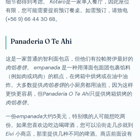
细节都得到考虑。
Kotaro
是一家单人餐厅，因此座位
有限，您可能需要提前预订餐桌。如需预订，请致电
(+56 9) 66 44 30 68。
Panaderia O Te Ahi
这是一家普通的智利面包店，但他们有拉帕努伊最好的
肉馅卷饼
。
empanada
是一种用薄面包面团包裹馅料
（例如肉或鸡肉）的糕点，在烤箱中烘烤或在油中油
炸。大多数提供
肉馅卷饼
的小厨房都用油煎，因为这样
更快更容易，但
Panaderia O Te Ahi
只提供烤箱烘烤的
肉馅卷饼
。
一份
empanada
大约5美元，特别饿的人可能想吃两
份。如果您喜欢边吃边喝啤酒，您可以沿街走几步就到
Eivi
小商店，那里提供几种不同的啤酒。商店前面设有