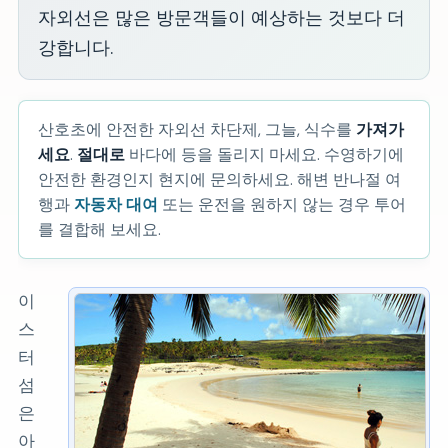
자외선은 많은 방문객들이 예상하는 것보다 더
강합니다.
산호초에 안전한 자외선 차단제, 그늘, 식수를
가져가
세요
.
절대로
바다에 등을 돌리지 마세요. 수영하기에
안전한 환경인지 현지에 문의하세요. 해변 반나절 여
행과
자동차 대여
또는 운전을 원하지 않는 경우 투어
를 결합해 보세요.
이
스
터
섬
은
아