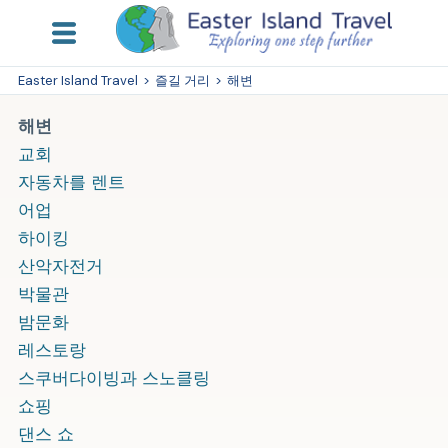
Easter Island Travel
>
즐길 거리
>
해변
해변
교회
자동차를 렌트
어업
하이킹
산악자전거
박물관
밤문화
레스토랑
스쿠버다이빙과 스노클링
쇼핑
댄스 쇼