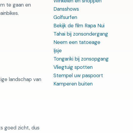
Winkelen en shoppen
 om te gaan en
Dansshows
ainbikes.
Golfsurfen
Bekijk de film Rapa Nui
Tahai bij zonsondergang
Neem een ​​tatoeage
Ijsje
Tongariki bij zonsopgang
Vliegtuig spotten
Stempel uw paspoort
tige landschap van
Kamperen buiten
ts goed zicht, dus