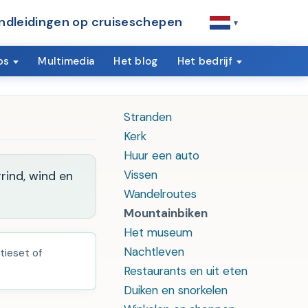
ndleidingen op cruiseschepen
▾
ps
Multimedia
Het blog
Het bedrijf
Stranden
Kerk
Huur een auto
Vissen
rind, wind en
Wandelroutes
Mountainbiken
Het museum
Nachtleven
tieset of
Restaurants en uit eten
Duiken en snorkelen