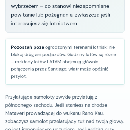
wybrzeżem – co stanowi niezapomniane
powitanie lub pożegnanie, zwłaszcza jeśli
interesujesz się lotnictwem.
Pozostań poza
ogrodzonymi terenami lotnisk; nie
blokuj dróg ani podjazdów. Godziny lotów są różne
– rozkłady lotów LATAM obejmują głównie
połączenia przez Santiago; wiatr może opóźnić
przylot.
Przylatujące samoloty zwykle przylatują z
północnego zachodu. Jeśli staniesz na drodze
Mataveri prowadzącej do wulkanu Rano Kau,
zobaczysz samolot przelatujący tuż nad twoją głową,
co jest imponującym uczuciem. Jeśli widzisz przy