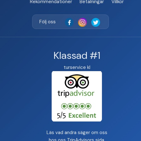
Rekommendationer
Betalningar
Villkor
Följ oss
Klassad #1
turservice kl
Läs vad andra säger om oss
hos oss
TripAdvisors sida
.