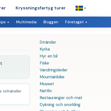
rer
Kryssningsfartyg turer
▾
ips
Multimedia
Bloggen
Företaget
Stränder
Kyrka
Hyr en bil
Fiske
rt
Vandringsleder
Mountainbike
Museet
Nattliv
s tidtabeller
Restauranger och mat
Dykning och snorkling