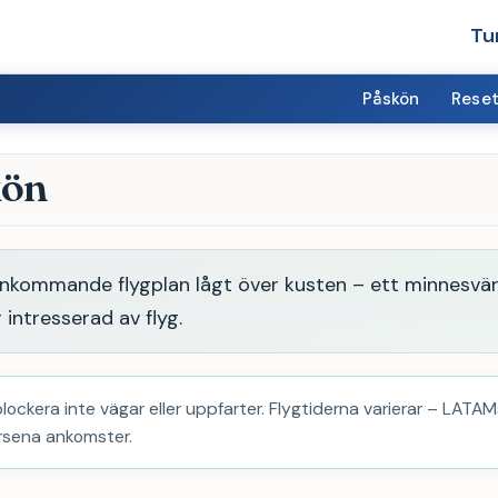
Tu
Påskön
Reset
kön
ankommande flygplan lågt över kusten – ett minnesvä
 intresserad av flyg.
ckera inte vägar eller uppfarter. Flygtiderna varierar – LATAM
örsena ankomster.