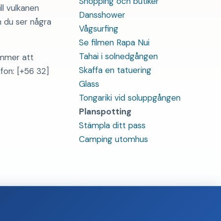
Shopping och butiker
l vulkanen
Dansshower
m du ser några
Vågsurfing
Se filmen Rapa Nui
Tahai i solnedgången
ommer att
Skaffa en tatuering
fon: [+56 32]
Glass
Tongariki vid soluppgången
Planspotting
Stämpla ditt pass
Camping utomhus