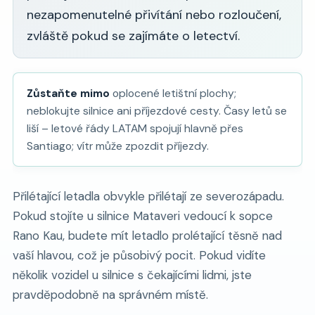
nezapomenutelné přivítání nebo rozloučení,
zvláště pokud se zajímáte o letectví.
Zůstaňte mimo
oplocené letištní plochy;
neblokujte silnice ani příjezdové cesty. Časy letů se
liší – letové řády LATAM spojují hlavně přes
Santiago; vítr může zpozdit příjezdy.
Přilétající letadla obvykle přilétají ze severozápadu.
Pokud stojíte u silnice Mataveri vedoucí k sopce
Rano Kau, budete mít letadlo prolétající těsně nad
vaší hlavou, což je působivý pocit. Pokud vidíte
několik vozidel u silnice s čekajícími lidmi, jste
pravděpodobně na správném místě.