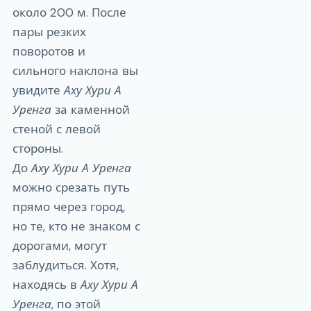
около 200 м. После
пары резких
поворотов и
сильного наклона вы
увидите
Аху Хури А
Уренга
за каменной
стеной с левой
стороны.
До
Аху Хури А Уренга
можно срезать путь
прямо через город,
но те, кто не знаком с
дорогами, могут
заблудиться. Хотя,
находясь в
Аху Хури А
Уренга
, по этой