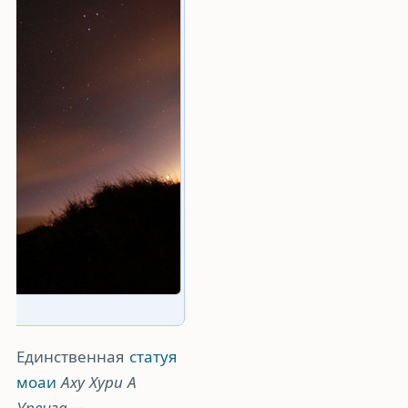
Единственная
статуя
моаи
Аху Хури А
Уренга
—