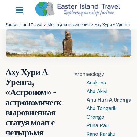
Easter Island Travel
>
Места для посещения
>
Аху Хури А Уренга
Аху Хури А
Archaeology
Уренга,
Anakena
«Астроном» -
Ahu Akivi
Ahu Huri A Urenga
астрономически
Ahu Tongariki
выровненная
Orongo
статуя моаи с
Puna Pau
четырьмя
Rano Raraku