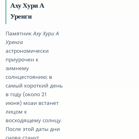
Аху Хури А
Уренги
Памятник
Аху Хури А
Уренга
астрономически
приурочен к
зимнему
солнцестоянию; в
самый короткий день
в году (около 21
июня) моаи встанет
лицом к
восходящему солнцу.
После этой даты дни
снова станут