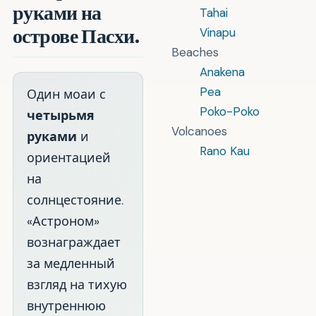
руками на
Tahai
острове Пасхи.
Vinapu
Beaches
Anakena
Pea
Один моаи с
Poko-Poko
четырьмя
Volcanoes
руками
и
Rano Kau
ориентацией
на
солнцестояние.
«Астроном»
вознаграждает
за медленный
взгляд на тихую
внутреннюю