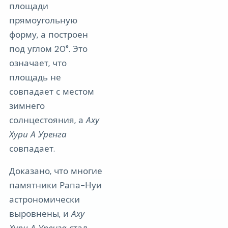
площади
прямоугольную
форму, а построен
под углом 20°. Это
означает, что
площадь не
совпадает с местом
зимнего
солнцестояния, а
Аху
Хури А Уренга
совпадает.
Доказано, что многие
памятники Рапа-Нуи
астрономически
выровнены, и
Аху
Хури А Уренга
стал