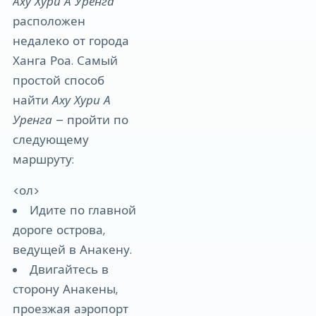
Аху Хури А Уренга
расположен
недалеко от города
Ханга Роа. Самый
простой способ
найти
Аху Хури А
Уренга
– пройти по
следующему
маршруту:
<ол>
Идите по главной
дороге острова,
ведущей в Анакену.
Двигайтесь в
сторону Анакены,
проезжая аэропорт