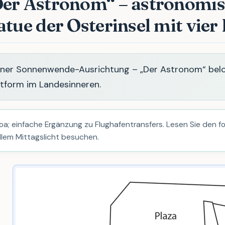
Der Astronom“ – astronomi
atue der Osterinsel mit vie
iner Sonnenwende-Ausrichtung – „Der Astronom“ bel
ttform im Landesinneren.
a; einfache Ergänzung zu Flughafentransfers. Lesen Sie den f
ellem Mittagslicht besuchen.