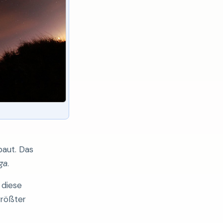
baut. Das
ga
.
r diese
größter