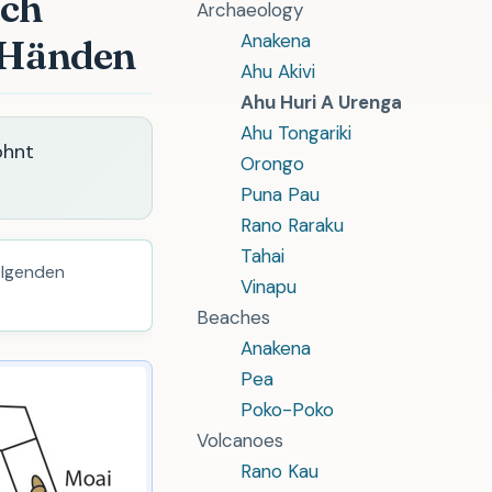
sch
Archaeology
Anakena
r Händen
Ahu Akivi
Ahu Huri A Urenga
Ahu Tongariki
ohnt
Orongo
Puna Pau
Rano Raraku
Tahai
olgenden
Vinapu
Beaches
Anakena
Pea
Poko-Poko
Volcanoes
Rano Kau