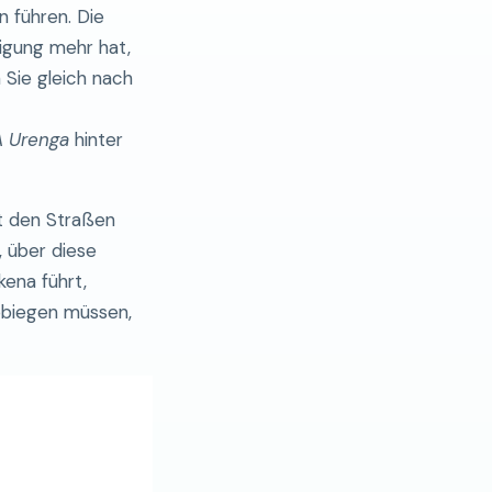
 führen. Die
igung mehr hat,
Sie gleich nach
A Urenga
hinter
it den Straßen
r, über diese
kena führt,
abbiegen müssen,