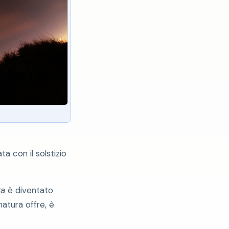
a con il solstizio
ga
è diventato
atura offre, è