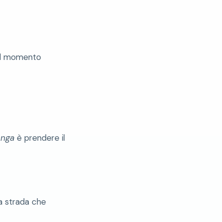
o il momento
enga
è prendere il
la strada che