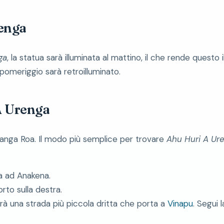
renga
ga
, la statua sarà illuminata al mattino, il che rende quest
omeriggio sarà retroilluminato.
A Urenga
Hanga Roa. Il modo più semplice per trovare
Ahu Huri A Ur
ta ad Anakena.
to sulla destra.
arà una strada più piccola dritta che porta a
Vinapu
. Segui 