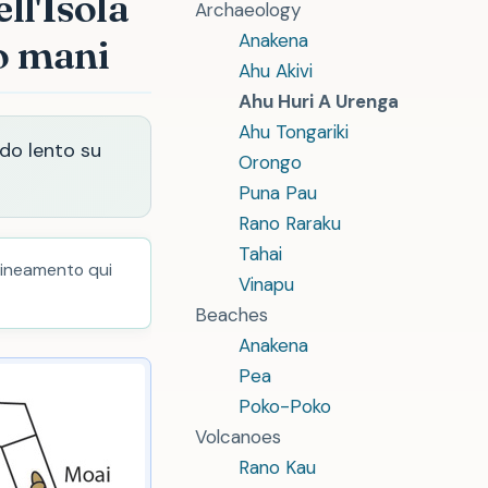
ll'Isola
Archaeology
Anakena
o mani
Ahu Akivi
Ahu Huri A Urenga
Ahu Tongariki
rdo lento su
Orongo
Puna Pau
Rano Raraku
Tahai
llineamento qui
Vinapu
Beaches
Anakena
Pea
Poko-Poko
Volcanoes
Rano Kau