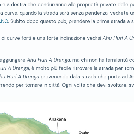
ra e a destra che condurranno alle proprietà private delle p
la curva, quando la strada sarà senza pendenza, vedrete un
ANO
. Subito dopo questo pub, prendere la prima strada a s
i curve forti e una forte inclinazione vedrai
Ahu Huri A U
 raggiungere
Ahu Huri A Urenga
, ma chi non ha familiarità c
uri A Urenga
, è molto più facile ritrovare la strada per torn
hu Huri A Urenga
provenendo dalla strada che porta ad An
endo per tornare in città. Ogni volta che devi svoltare, s