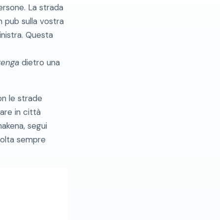
ersone. La strada
 pub sulla vostra
inistra. Questa
renga
dietro una
on le strade
are in città
akena, segui
volta sempre