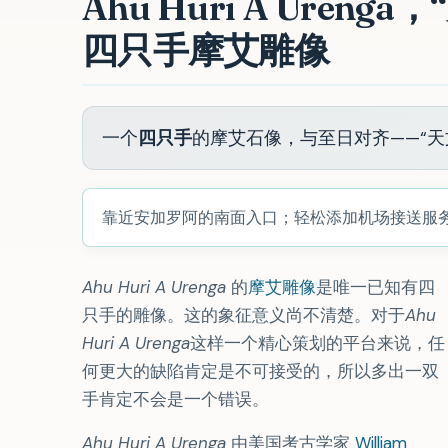
Ahu Huri A Ure
四只手摩艾雕像
一个
四只手
的摩艾石像，与至日对齐——“
靠近安加罗阿的南面入口；轻松添加机场接送服
Ahu Huri A Urenga
的
摩艾雕像
是唯一已知有四
只手的雕像。这的象征意义尚不清楚。对于
Ahu
Huri A Urenga
这样一个精心策划的平台来说，任
何更大的缺陷肯定是不可接受的，所以多出一双
手肯定不会是一个错误。
Ahu Huri A Urenga
由美国考古学家
William