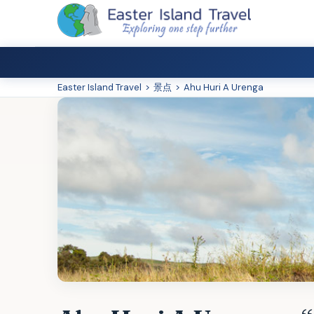
Easter Island Travel
>
景点
>
Ahu Huri A Urenga