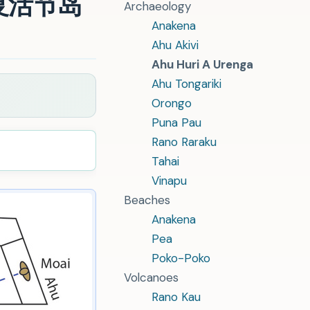
的复活节岛
Archaeology
Anakena
Ahu Akivi
Ahu Huri A Urenga
Ahu Tongariki
Orongo
Puna Pau
Rano Raraku
Tahai
Vinapu
Beaches
Anakena
Pea
Poko-Poko
Volcanoes
Rano Kau