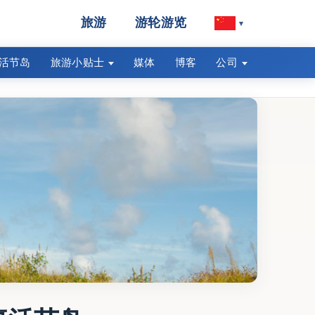
旅游
游轮游览
▾
活节岛
旅游小贴士
媒体
博客
公司