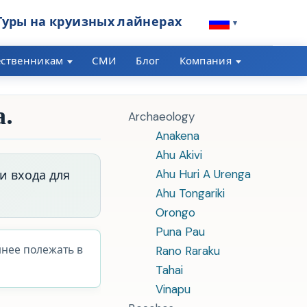
Туры на круизных лайнерах
▾
ественникам
СМИ
Блог
Компания
а.
Archaeology
Anakena
Ahu Akivi
Ahu Huri A Urenga
ми входа для
Ahu Tongariki
Orongo
Puna Pau
йнее полежать в
Rano Raraku
Tahai
Vinapu