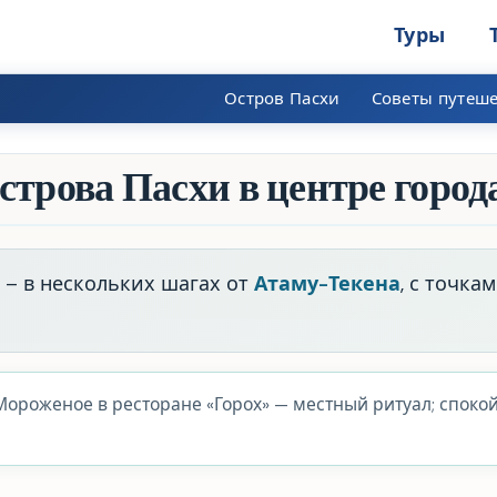
Туры
Остров Пасхи
Советы путеш
строва Пасхи в центре город
 – в нескольких шагах от
Атаму-Текена
, с точка
Мороженое в ресторане «Горох» — местный ритуал; споко