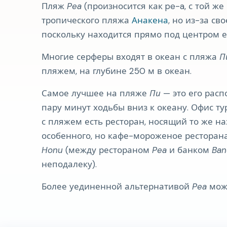
Пляж
Pea
(произносится как pe-a, с той же
тропического пляжа
Анакена
, но из-за с
поскольку находится прямо под центром е
Многие серферы входят в океан с пляжа
П
пляжем, на глубине 250 м в океан.
Самое лучшее на пляже
Пи
— это его рас
пару минут ходьбы вниз к океану. Офис т
с пляжем есть ресторан, носящий то же на
особенного, но кафе-мороженое ресторан
Honu
(между рестораном
Pea
и банком
Ban
неподалеку).
Более уединенной альтернативой
Pea
мож