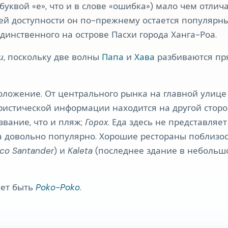
 буквой «е», что и в слове «ошибка») мало чем отлича
воей доступности он по-прежнему остается популярн
динственного на острове Пасхи города Ханга-Роа.
и
, поскольку две волны
Папа
и
Хава
разбиваются пр
положение. От центрального рынка на главной улиц
уристической информации находится на другой стор
звание, что и пляж;
Горох
. Еда здесь не представляе
а довольно популярно. Хорошие рестораны поблизос
co Santander
) и
Kaleta
(последнее здание в небольш
ет быть
Poko-Poko
.