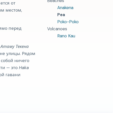
Beaches
ется от
Anakena
ым местом,
Pea
Poko-Poko
ямо перед
Volcanoes
Rano Kau
е
Атаму Текена
оне улицы. Рядом
т собой ничего
ти — это
Haka
ой гавани