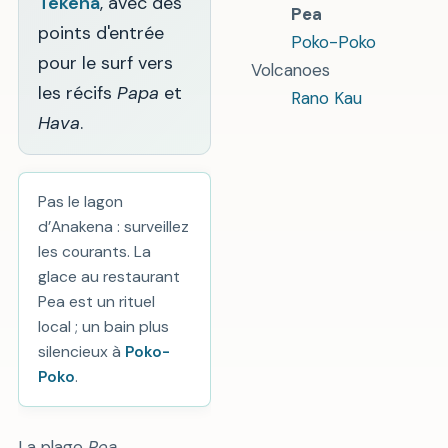
Tekena
, avec des
Pea
points d'entrée
Poko-Poko
pour le surf vers
Volcanoes
les récifs
Papa
et
Rano Kau
Hava
.
Pas le lagon
d’Anakena : surveillez
les courants. La
glace au restaurant
Pea est un rituel
local ; un bain plus
silencieux à
Poko-
Poko
.
La plage
Pea