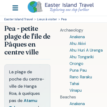
Easter Island Travel
>
Lieux à visiter
>
Pea
Pea - petite
Archaeology
plage de l'île de
Anakena
Pâques en
Ahu Akivi
Ahu Huri A Urenga
centre ville
Ahu Tongariki
Orongo
Puna Pau
La plage de
Rano Raraku
poche du centre-
Tahai
ville de Hanga
Vinapu
Roa, à quelques
Beaches
pas de
Atamu
Anakena