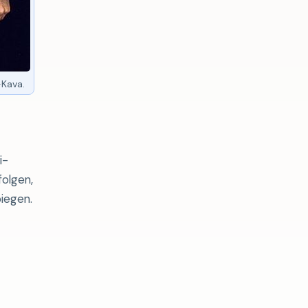
-Kava.
i-
folgen,
biegen.