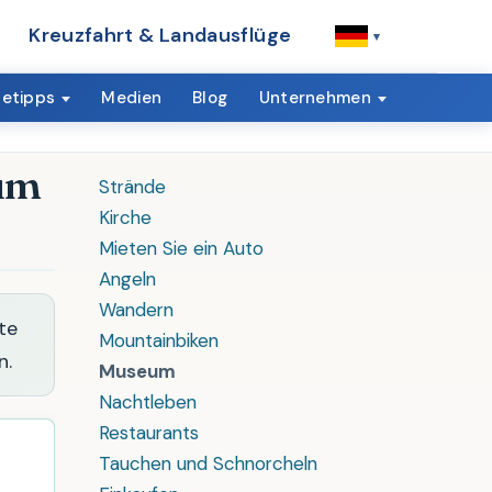
Kreuzfahrt & Landausflüge
▾
setipps
Medien
Blog⁠
Unternehmen
eum
Strände
Kirche
Mieten Sie ein Auto
Angeln
Wandern
te
Mountainbiken
n.
Museum⁠
Nachtleben
Restaurants⁠
Tauchen und Schnorcheln