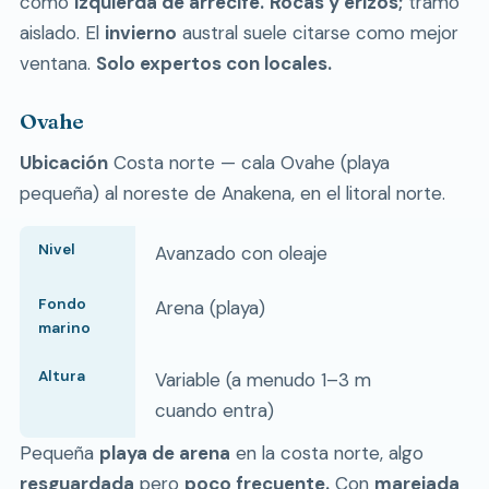
como
izquierda de arrecife.
Rocas y erizos;
tramo
aislado. El
invierno
austral suele citarse como mejor
ventana.
Solo expertos con locales.
Ovahe
Ubicación
Costa norte — cala Ovahe (playa
pequeña) al noreste de Anakena, en el litoral norte.
Nivel
Avanzado con oleaje
Fondo
Arena (playa)
marino
Altura
Variable (a menudo 1–3 m
cuando entra)
Pequeña
playa de arena
en la costa norte, algo
resguardada
pero
poco frecuente.
Con
marejada