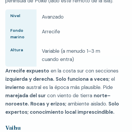
península de Poike (lado este remoto de la isla).
Nivel
Avanzado
Fondo
Arrecife
marino
Altura
Variable (a menudo 1–3 m
cuando entra)
Arrecife expuesto
en la costa sur con secciones
izquierda y derecha.
Solo funciona a veces;
el
invierno
austral es la época más plausible. Pide
marejada del sur
con viento de tierra
norte–
noroeste.
Rocas y erizos;
ambiente aislado.
Solo
expertos; conocimiento local imprescindible.
Vaihu